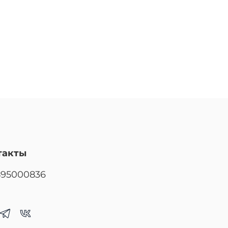
такты
895000836