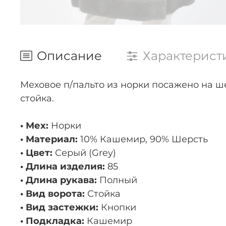
Описание
Характерист
Меховое п/пальто из норки посажено на ш
стойка.
• Мех:
Норки
• Материал:
10% Кашемир, 90% Шерсть
• Цвет:
Серый (Grey)
• Длина изделия:
85
• Длина рукава:
Полный
• Вид ворота:
Стойка
• Вид застежки:
Кнопки
• Подкладка:
Кашемир