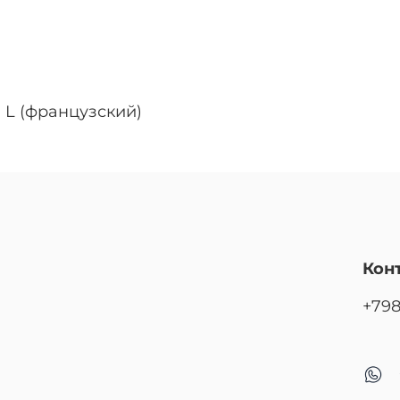
 L (французский)
Кон
+79