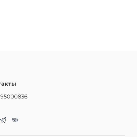
такты
895000836