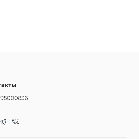
такты
895000836