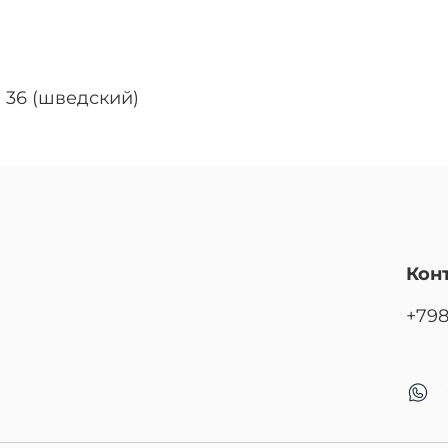
 36 (шведский)
Кон
+79