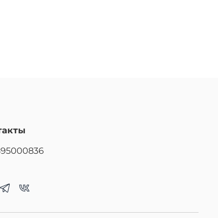
такты
895000836